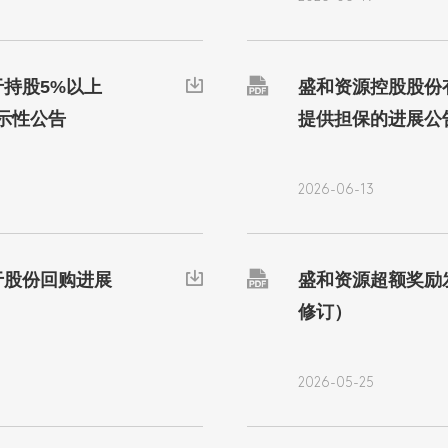

持股5%以上

盛和资源控股股份
示性公告
提供担保的进展公
2026-06-13

于股份回购进展

盛和资源超额奖励发
修订）
2026-05-25