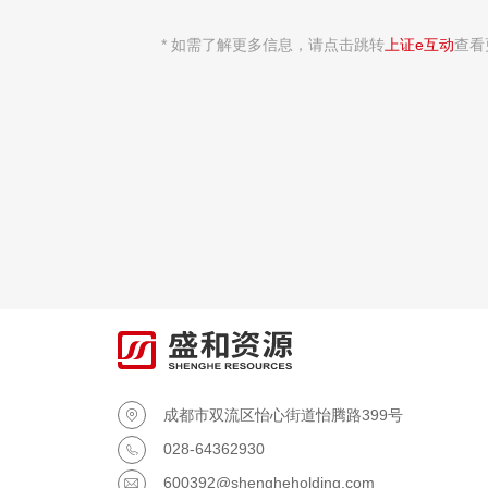
* 如需了解更多信息，请点击跳转
上证e互动
查看
成都市双流区怡心街道怡腾路399号

028-64362930

600392@shengheholding.com
