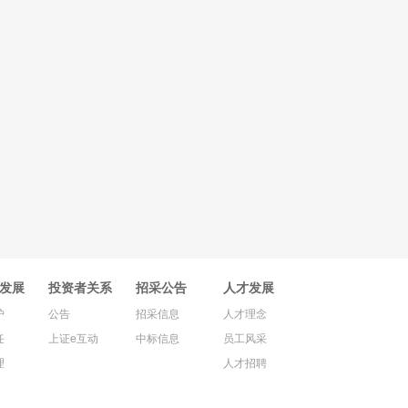
发展
投资者关系
招采公告
人才发展
护
公告
招采信息
人才理念
任
上证e互动
中标信息
员工风采
理
人才招聘