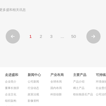
更多盛和相关讯息
1
2
3
...
50


走进盛和
新闻中心
产业布局
主要产品
可持续
企业简介
公司新闻
全球布局
产品介绍
环境保
董事长致辞
行业动态
国内布局
稀土产品
社会责
企业文化
政策法规
科技创新
锆钛独居石产品
公司治
组织架构
影像资料